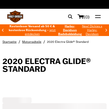
web accessibility
(0)
Kostenloser Versand ab 50 € &
Harley-
New! Dickies x
kostenlose Rücksendung –
jetzt
Davidson
Harley-
entdecken
Badebekleidung
Davidson
/
/
Startseite
Motorradteile
2020 Electra Glide® Standard
2020 ELECTRA GLIDE®
STANDARD