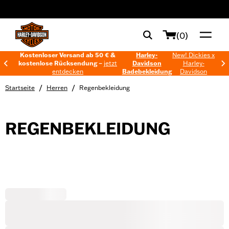
web accessibility
(0)
Kostenloser Versand ab 50 € &
Harley-
New! Dickies x
kostenlose Rücksendung –
jetzt
Davidson
Harley-
entdecken
Badebekleidung
Davidson
/
/
Startseite
Herren
Regenbekleidung
REGENBEKLEIDUNG