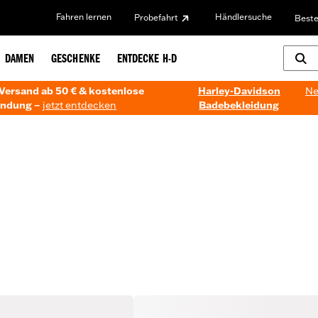
Fahren lernen
Händlersuche
Probefahrt
Beste
DAMEN
GESCHENKE
ENTDECKE H-D
Versand ab 50 € & kostenlose
Harley-Davidson
Ne
ndung –
jetzt entdecken
Badebekleidung