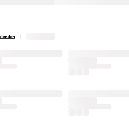
|
sblenden