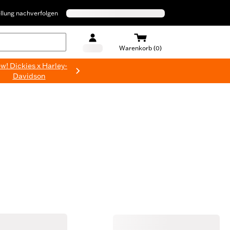
llung nachverfolgen
Warenkorb (0)
w! Dickies x Harley-
Davidson