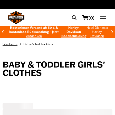
web accessibility
(0)
Kostenloser Versand ab 50 € &
Harley-
New! Dickies x
kostenlose Rücksendung –
jetzt
Davidson
Harley-
entdecken
Badebekleidung
Davidson
/
Startseite
Baby & Toddler Girls
BABY & TODDLER GIRLS'
CLOTHES