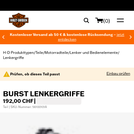
web accessibility
(0)
Kostenloser Versand ab 50 € & kostenlose Rücksendung –
jetzt
entdecken
H-D Produkttypen
Teile
Motorradteile
Lenker und Bedienelemente
/
/
/
/
Lenkergriffe
Einbau prüfen
Prüfen, ob dieses Teil passt
BURST LENKERGRIFFE
192,00 CHF
|
Teil | SKU-Nummer: 56100101A