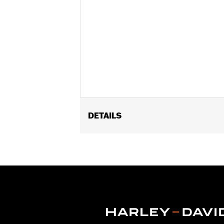
DETAILS
Für VRSC ’02–’17, XL ab ’96, XR ’08–
FLSTSE ’11–’12) und Touring Modelle ’
Installationsanleitung
Kollektion:
Burst
Durchmesser:
1.6
Maßeinheit Materialdurchmesser:
Z
In Einheiten erhältlich:
Paar
In der Box:
Rechter und linker Handgr