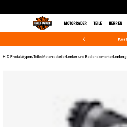
web accessibility
MOTORRÄDER
TEILE
HERREN
Kost
H-D Produkttypen
Teile
Motorradteile
Lenker und Bedienelemente
Lenkergr
/
/
/
/