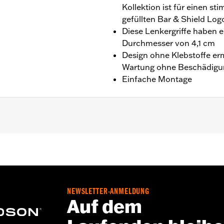
Kollektion ist für einen s
gefüllten Bar & Shield Lo
Diese Lenkergriffe haben 
Durchmesser von 4,1 cm
Design ohne Klebstoffe erm
Wartung ohne Beschädigu
Einfache Montage
’13, Dyna ’96–’17 (außer FXDLS), Softail ’95–’15 (außer F
96–’07.
NEWSLETTER-ANMELDUNG
oll
Auf dem
iff