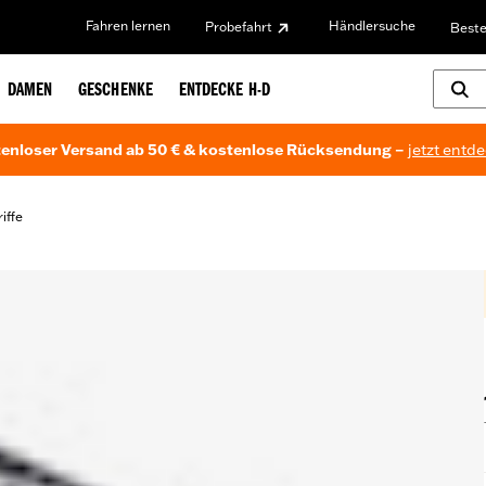
Fahren lernen
Händlersuche
Probefahrt
Beste
DAMEN
GESCHENKE
ENTDECKE H-D
enloser Versand ab 50 € & kostenlose Rücksendung –
jetzt entd
iffe