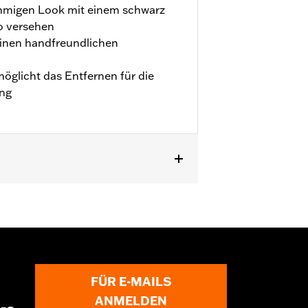
timmigen Look mit einem schwarz
go versehen
einen handfreundlichen
öglicht das Entfernen für die
ng
LSTNSE, FLSTSE und FXSBSE sowie
FÜR E-MAILS
ANMELDEN