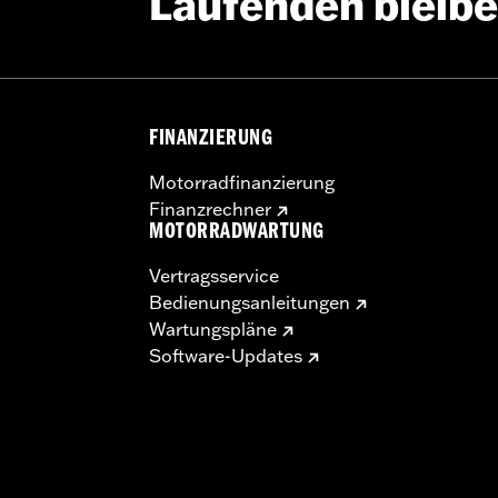
Laufenden bleib
Go to
www.h-d.com/warranty
for full details
FINANZIERUNG
Motorradfinanzierung
Finanzrechner
MOTORRADWARTUNG
Vertragsservice
Bedienungsanleitungen
Wartungspläne
Software-Updates