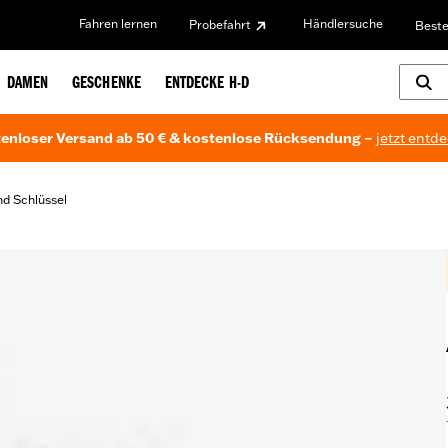
Fahren lernen
Händlersuche
Probefahrt
Beste
DAMEN
GESCHENKE
ENTDECKE H-D
enloser Versand ab 50 € & kostenlose Rücksendung –
jetzt entd
nd Schlüssel