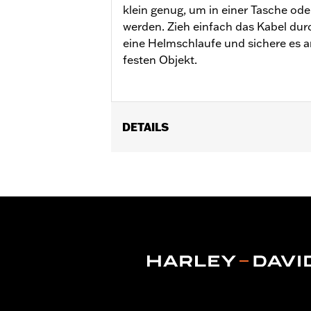
klein genug, um in einer Tasche od
werden. Zieh einfach das Kabel dur
eine Helmschlaufe und sichere es 
festen Objekt.
DETAILS
Universal
Installationsanleitung
In Einheiten erhältlich:
Jeweils
In der Box:
Verriegelung und Anleitu
NOTIZEN:
Kostenloses Programm zur 
WARNUNG:
Vor dem Betrieb des Moto
tödlichen Verletzungen fü