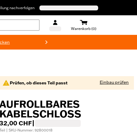
llung nachverfolgen
Warenkorb (0)
ecken
Harley-D
Einbau prüfen
Prüfen, ob dieses Teil passt
AUFROLLBARES
KABELSCHLOSS
32,00 CHF
|
Teil | SKU-Nummer: 92800018