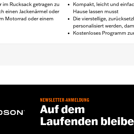
er im Rucksack getragen zu
Kompakt, leicht und einfac
ch einen Jackenärmel oder
Hause lassen musst
am Motorrad oder einem
Die vierstellige, zurückse
personalisiert werden, dam
Kostenloses Programm zur
ng
Speicherung der Kombination.
NEWSLETTER-ANMELDUNG
rrads das Schloss entfernen. Wenn das Schloss nicht entfe
Auf dem
hren.
Laufenden bleib