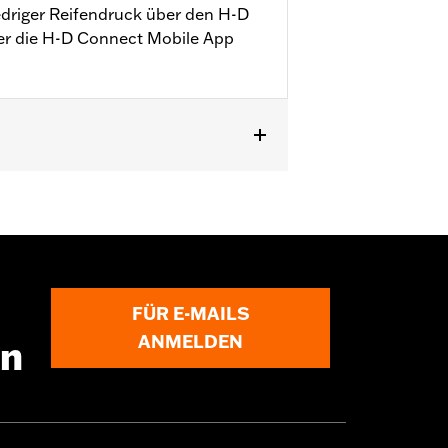
edriger Reifendruck über den H-D
r die H-D Connect Mobile App
 mit Sensor-Funktion für das
FÜR E-MAILS
ANMELDEN
en