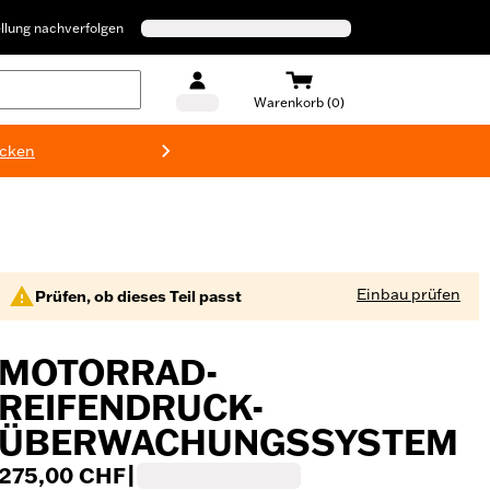
llung nachverfolgen
Warenkorb (0)
ecken
Harley-D
Einbau prüfen
Prüfen, ob dieses Teil passt
MOTORRAD-
REIFENDRUCK-
ÜBERWACHUNGSSYSTEM
275,00 CHF
|