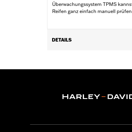
Überwachungssystem TPMS kannst 
Reifen ganz einfach manuell prüfen
DETAILS
Für Touring Modelle ab ’20 (außer Ja
Reifendruck-Überwachungssystem.
Installationsanleitung
In Einheiten erhältlich:
Jeweils
In der Box:
Motorrad-Reifendruck-Üb
GARANTIE:
1 year limited warranty – 