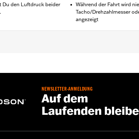
Du den Luftdruck beider
Während der Fahrt wird ni
.
Tacho/Drehzahlmesser ode
angezeigt
pan) mit Rädern der Originalausstattung oder Zubehörrädern
erwachungssystem und Installationsanleitung
NEWSLETTER-ANMELDUNG
Go to
www.h-d.com/warranty
for full details
Auf dem
Laufenden bleib