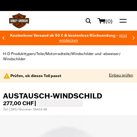
web accessibility
(0)
Kostenloser Versand ab 50 € & kostenlose Rücksendung –
jetzt
entdecken
H-D Produkttypen
Teile
Motorradteile
Windschilder und -abweiser
/
/
/
/
Windschilder
Einbau prüfen
Prüfen, ob dieses Teil passt
AUSTAUSCH-WINDSCHILD
277,00 CHF
|
Teil | SKU-Nummer: 58433-96