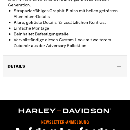
Generation.
Strapazierfähiges Graphit-Finish mit hellen gefrästen
Aluminium-Details
Klare, gefräste Details für zusätzlichen Kontrast
Einfache Montage
Beinhaltet Befestigungsteile
Vervollständige diesen Custom-Look mit weiterem
Zubehör aus der Adversary Kollektion
DETAILS
Geeignet für Modelle von ’21 bis ’25 mit Revolution Max Motor.
Installationsanleitung
Kollektion:
Adversary
In Einheiten erhältlich:
Jeweils
In der Box:
Timer-Medaillon, Befestigungsteile und
Installationsanleitung
GARANTIE:
,,,,,,,,,,,,,,,,,,,,,,,,,,,,,,,,,,,,,,,,,,,,,,,,,,,,,,,,,,,,,,,,,,
NEWSLETTER-ANMELDUNG