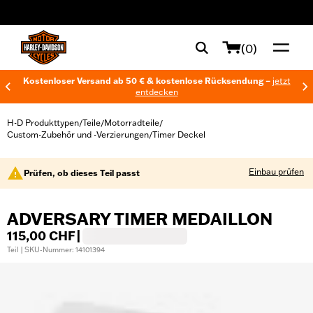
web accessibility
(0)
Kostenloser Versand ab 50 € & kostenlose Rücksendung –
jetzt
entdecken
H-D Produkttypen
Teile
Motorradteile
/
/
/
Custom-Zubehör und -Verzierungen
Timer Deckel
/
Einbau prüfen
Prüfen, ob dieses Teil passt
ADVERSARY TIMER MEDAILLON
115,00 CHF
|
Teil | SKU-Nummer: 14101394