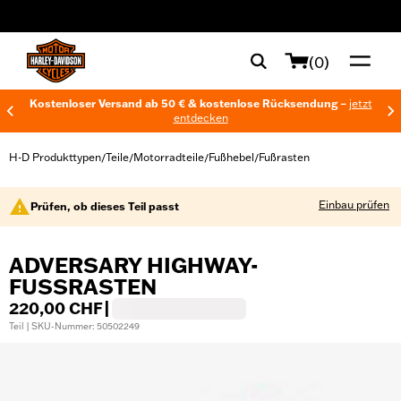
web accessibility
(0)
Kostenloser Versand ab 50 € & kostenlose Rücksendung –
jetzt
entdecken
H-D Produkttypen
Teile
Motorradteile
Fußhebel
Fußrasten
/
/
/
/
Einbau prüfen
Prüfen, ob dieses Teil passt
ADVERSARY HIGHWAY-
FUSSRASTEN
220,00 CHF
|
Teil | SKU-Nummer: 50502249