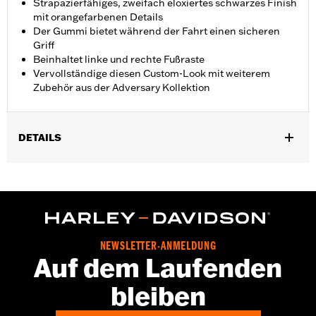
Strapazierfähiges, zweifach eloxiertes schwarzes Finish
mit orangefarbenen Details
Der Gummi bietet während der Fahrt einen sicheren
Griff
Beinhaltet linke und rechte Fußraste
Vervollständige diesen Custom-Look mit weiterem
Zubehör aus der Adversary Kollektion
DETAILS
Für Modelle mit Highway-Fußrasten-Halterungen und
Motorschutzbügel-Fußrasten-Halterungen P/N 50957-02C,
54234-10A, 50829-07A, 50830-07A, 50500167, 50500168, 50832-
07A und 50964-98. Nicht für FXDRS ab ’18 und FLTRXRRSE ab
’25. Die Drehung der Fußrasten kann je nach Motorschutzbügel
variieren.
NEWSLETTER-ANMELDUNG
Installationsanleitung
Auf dem Laufenden
Kollektion:
Adversary
bleiben