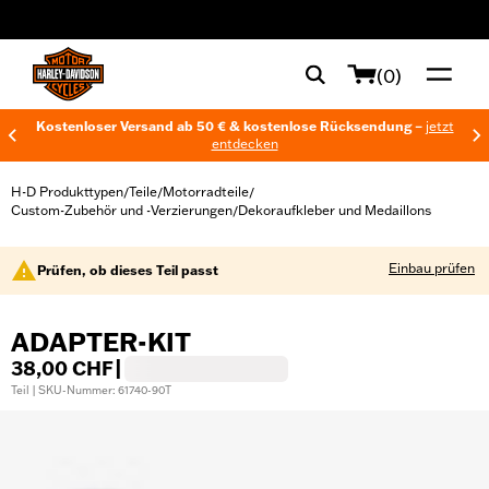
web accessibility
(0)
Kostenloser Versand ab 50 € & kostenlose Rücksendung –
jetzt
entdecken
H-D Produkttypen
Teile
Motorradteile
/
/
/
Custom-Zubehör und -Verzierungen
Dekoraufkleber und Medaillons
/
Einbau prüfen
Prüfen, ob dieses Teil passt
ADAPTER-KIT
38,00 CHF
|
Teil | SKU-Nummer: 61740-90T