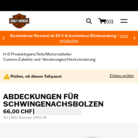
web accessibility
(0)
Kostenloser Versand ab 50 € & kostenlose Rücksendung –
jetzt
entdecken
H-D Produkttypen
Teile
Motorradteile
/
/
/
Custom-Zubehör und -Verzierungen
Heckverzierung
/
Einbau prüfen
Prüfen, ob dieses Teil passt
ABDECKUNGEN FÜR
SCHWINGENACHSBOLZEN
66,00 CHF
|
Teil | SKU-Nummer: 47612-08