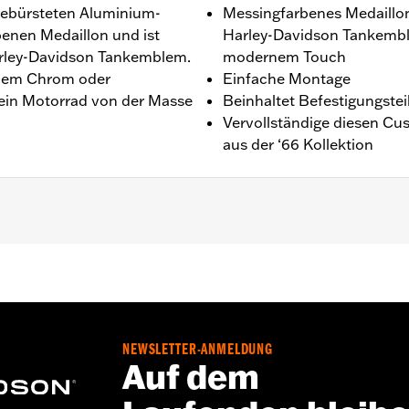
gebürsteten Aluminium-
Messingfarbenes Medaillon,
enen Medaillon und ist
Harley-Davidson Tankemble
Harley-Davidson Tankemblem.
modernem Touch
endem Chrom oder
Einfache Montage
Dein Motorrad von der Masse
Beinhaltet Befestigungstei
Vervollständige diesen C
aus der ‘66 Kollektion
 ab ‘21.
inenstecker, O-Ring und Installationsanleitung
NEWSLETTER-ANMELDUNG
,,,,,,,,,,,,,,,,,,
Auf dem