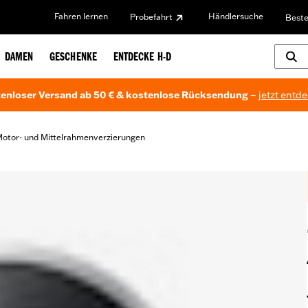
Fahren lernen
Händlersuche
Probefahrt
Beste
DAMEN
GESCHENKE
ENTDECKE H-D
enloser Versand ab 50 € & kostenlose Rücksendung –
jetzt entd
otor- und Mittelrahmenverzierungen