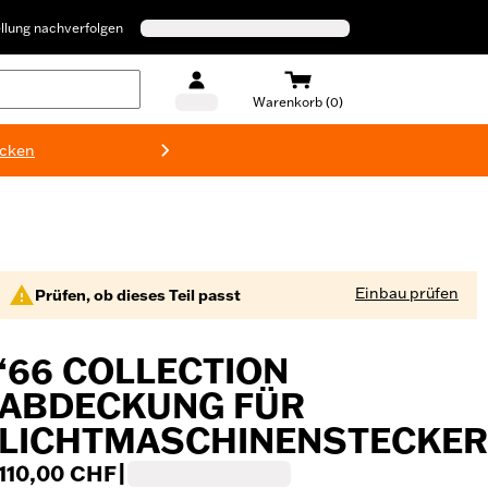
llung nachverfolgen
Warenkorb (0)
ecken
Harley-D
Einbau prüfen
Prüfen, ob dieses Teil passt
‘66 COLLECTION
ABDECKUNG FÜR
LICHTMASCHINENSTECKER
110,00 CHF
|