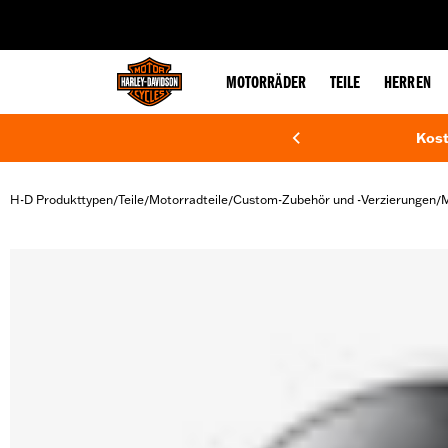
web accessibility
MOTORRÄDER
TEILE
HERREN
Kost
H-D Produkttypen
Teile
Motorradteile
Custom-Zubehör und -Verzierungen
M
/
/
/
/