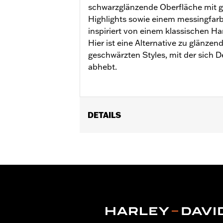
schwarzglänzende Oberfläche mit 
Highlights sowie einem messingfarb
inspiriert von einem klassischen 
Hier ist eine Alternative zu glänz
geschwärzten Styles, mit der sich 
abhebt.
DETAILS
Für Modelle mit Revolution Max Motor
Installationsanleitung
Kollektion:
'66 Kollektion
In Einheiten erhältlich:
Jeweils
In der Box:
Abdeckung für Lichtmasch
GARANTIE:
,,,,,,,,,,,,,,,,,,,,,,,,,,,,,,,,,,,,,,,,,,,,,,,,,