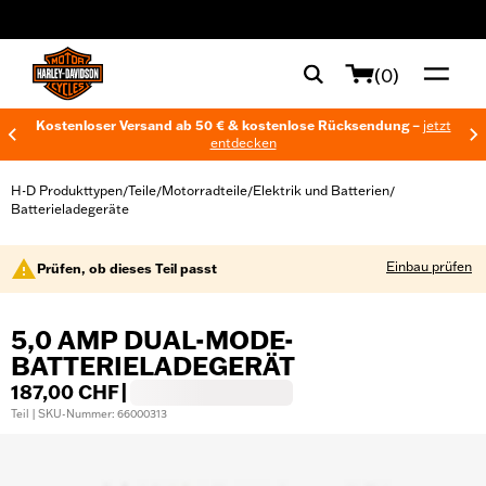
web accessibility
(0)
Kostenloser Versand ab 50 € & kostenlose Rücksendung –
jetzt
entdecken
H-D Produkttypen
Teile
Motorradteile
Elektrik und Batterien
/
/
/
/
Batterieladegeräte
Einbau prüfen
Prüfen, ob dieses Teil passt
5,0 AMP DUAL-MODE-
BATTERIELADEGERÄT
187,00 CHF
|
Teil | SKU-Nummer: 66000313