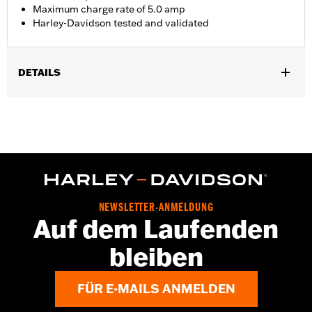
Maximum charge rate of 5.0 amp
Harley-Davidson tested and validated
DETAILS
Für alle Modelle.
Installationsanleitung
In Einheiten erhältlich:
Jeweils
Maximale Laderate:
5.0
NEWSLETTER-ANMELDUNG
Auf dem Laufenden
bleiben
FÜR E-MAILS ANMELDEN