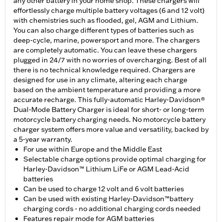
any other battery in your home shop. These chargers will
effortlessly charge multiple battery voltages (6 and 12 volt)
with chemistries such as flooded, gel, AGM and Lithium.
You can also charge different types of batteries such as
deep-cycle, marine, powersport and more. The chargers
are completely automatic. You can leave these chargers
plugged in 24/7 with no worries of overcharging. Best of all
there is no technical knowledge required. Chargers are
designed for use in any climate, altering each charge
based on the ambient temperature and providing a more
accurate recharge. This fully-automatic Harley-Davidson®
Dual-Mode Battery Charger is ideal for short- or long-term
motorcycle battery charging needs. No motorcycle battery
charger system offers more value and versatility, backed by
a 5-year warranty.
For use within Europe and the Middle East
Selectable charge options provide optimal charging for
Harley-Davidson™ Lithium LiFe or AGM Lead-Acid
batteries
Can be used to charge 12 volt and 6 volt batteries
Can be used with existing Harley-Davidson™battery
charging cords - no additional charging cords needed
Features repair mode for AGM batteries