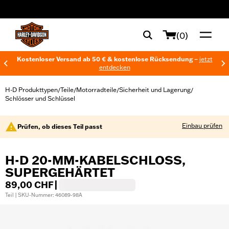
web accessibility
(0)
Kostenloser Versand ab 50 € & kostenlose Rücksendung –
jetzt
entdecken
H-D Produkttypen
Teile
Motorradteile
Sicherheit und Lagerung
/
/
/
/
Schlösser und Schlüssel
Einbau prüfen
Prüfen, ob dieses Teil passt
H-D 20-MM-KABELSCHLOSS,
SUPERGEHÄRTET
89,00 CHF
|
Teil | SKU-Nummer: 46089-98A