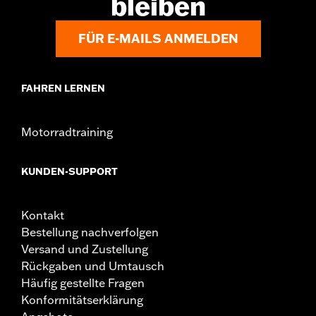
bleiben
WARNUNG:
Vor dem Betrieb des Motorrads das Schloss
entfernen. Wenn das Schloss nicht entfernt wird,
kann dies zu schweren oder tödlichen Verletzungen
FÜR E-MAILS ANMELDEN
führen.
NOTIZEN:
Der Schlosshersteller bietet ein „KEY SAFE”-
Registrierungs- und Ersatzschlüsselprogramm an. Die
Informationen sind in der Produktverpackung
FAHREN LERNEN
enthalten.
Motorradtraining
KUNDEN-SUPPORT
Kontakt
Bestellung nachverfolgen
Versand und Zustellung
Rückgaben und Umtausch
Häufig gestellte Fragen
Konformitätserklärung