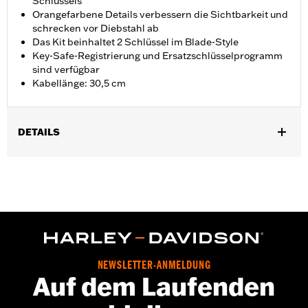
Schlüssels
Orangefarbene Details verbessern die Sichtbarkeit und
schrecken vor Diebstahl ab
Das Kit beinhaltet 2 Schlüssel im Blade-Style
Key-Safe-Registrierung und Ersatzschlüsselprogramm
sind verfügbar
Kabellänge: 30,5 cm
DETAILS
Universal
In Einheiten erhältlich:
Jeweils
Länge:
72 Inches
Maßeinheit Materiallänge:
Zoll
In der Box:
Kabelschloss mit orangefarbenen Endstücken und 2
Schlüsseln im Blade-Style - „Key Safe“-Registrierung und
Ersatzprogramm ist für diesen Artikel verfügbar
NEWSLETTER-ANMELDUNG
Auf dem Laufenden
GARANTIE:
1 year limited warranty – Go to
www.h-
d.com/warranty
for full details