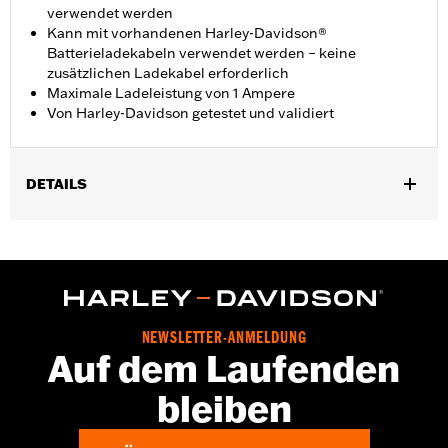
verwendet werden
Kann mit vorhandenen Harley-Davidson®
Batterieladekabeln verwendet werden – keine
zusätzlichen Ladekabel erforderlich
Maximale Ladeleistung von 1 Ampere
Von Harley-Davidson getestet und validiert
DETAILS
Für konventionelle oder Lithium-Eisen-Batterien mit 12 V.
Geeignet für alle aktuellen Fahrzeuge.
Installationsanleitung
Basisbreite:
4.0
Kapazität:
3 Cubic inch
NEWSLETTER-ANMELDUNG
Riffelung Mitte-zu-Mitte:
3.0
Auf dem Laufenden
Durchmesser:
4.0
Höhe:
2 Inches
bleiben
In Einheiten erhältlich:
Jeweils
Länge:
2 Inches