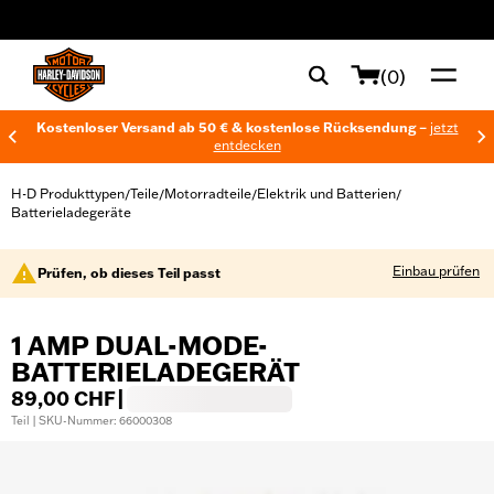
web accessibility
(0)
Kostenloser Versand ab 50 € & kostenlose Rücksendung –
jetzt
entdecken
H-D Produkttypen
Teile
Motorradteile
Elektrik und Batterien
/
/
/
/
Batterieladegeräte
Einbau prüfen
Prüfen, ob dieses Teil passt
1 AMP DUAL-MODE-
BATTERIELADEGERÄT
89,00 CHF
|
Teil | SKU-Nummer: 66000308