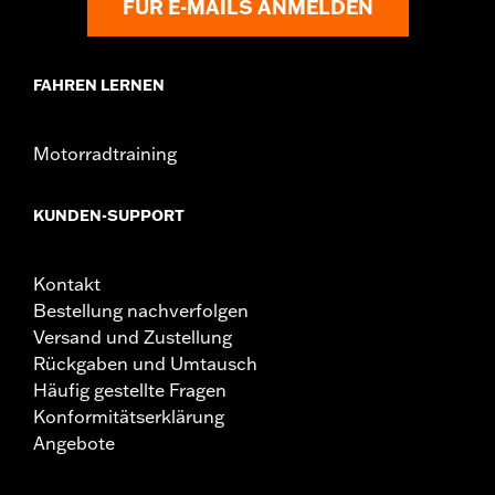
FÜR E-MAILS ANMELDEN
Breite:
3 Inches
Ausgangsstrom:
4.0
Ausgangsspannung:
5.0
FAHREN LERNEN
Soziussitzbreite:
4.0
Pullback:
4.0
Maximale Laderate:
1.0
Motorradtraining
KUNDEN-SUPPORT
Kontakt
Bestellung nachverfolgen
Versand und Zustellung
Rückgaben und Umtausch
Häufig gestellte Fragen
Konformitätserklärung
Angebote