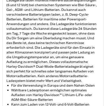
Ladegeräte laden mühelos mehrere Batteriespannungen
(6 und 12 Volt) bei chemischen Systemen wie Blei-Säure-,
Gel-, AGM- und Lithium-Batterien. Du kannst auch
verschiedene Batterietypen laden, z. B. Deep-Cycle-
Batterien, Batterien für maritime oder Powersport-
Anwendungen und andere. Die Ladegeräte funktionieren
vollautomatisch. Du kannst diese Ladegeräte 24 Stunden
am Tag, 7 Tage die Woche eingesteckt lassen, ohne dass
Du Dir Sorgen um eine Überladung machen musst. Und
das Beste ist, dass keine technischen Kenntnisse
erforderlich sind. Die Ladegeräte sind für den Einsatz in
allen Klimazonen konzipiert und passen jede Ladung an
die Umgebungstemperatur an, um eine genauere
Aufladung zu ermöglichen. Dieses vollautomatische
Harley-Davidson® Dual-Mode-Batterieladegerät eignet
sich perfekt für schnelles oder langsames Aufladen von
Motorradbatterien. Kein anderes Motorradbatterie-
Ladesystem bietet mehr Wert und Vielseitigkeit.
Für die Verwendung in Europa und dem Nahen Osten
Wählbare Ladeoptionen ermöglichen optimales
Aufladen von Harley-Davidson™ Lithium-LiFe- oder
AGM-Blei-Säure-Batterien
Kann zum Laden von 12-Volt- und 6-Volt-Batterien