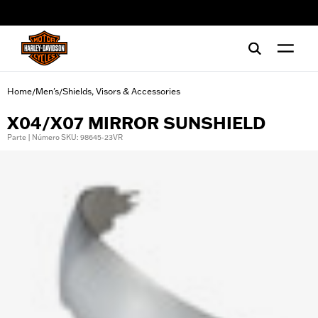
web accessibility
Home
Men's
Shields, Visors & Accessories
/
/
X04/X07 MIRROR SUNSHIELD
Parte | Número SKU: 98645-23VR