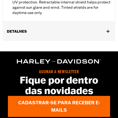
UV protection. Retractable internal shield helps protect
against sun glare and wind. Tinted shields are for
daytime use only.
DETALHES
Gender:
Unisex
Functional Features:
Anti-fog
WARRANTY:
90 day limited warranty - Go to
www.h-
d.com/warranty
for full details
,
,
Technology:
UV Protection
ASSINAR A NEWSLETTER
Origin:
Imported
Fique por dentro
das novidades
CADASTRAR-SE PARA RECEBER E-
MAILS