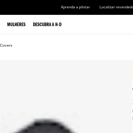
Aprenda a pilotar
Localizar revended
MULHERES
DESCUBRA A H-D
 Covers