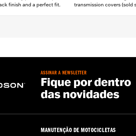
ck finish and a perfect fit.
transmission covers (sold 
– Go to
www.h-d.com/warranty
for full details
e covers may require purchase of new gaskets. See dealer f
ASSINAR A NEWSLETTER
Fique por dentro
das novidades
MANUTENÇÃO DE MOTOCICLETAS