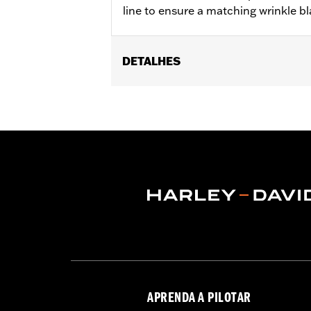
line to ensure a matching wrinkle bla
DETALHES
Fits '06-'22 XL models.
Sold In Units:
Each
In the Box:
Bushings only
WARRANTY:
1 year limited warranty 
NOTES:
Removing and installing engin
APRENDA A PILOTAR