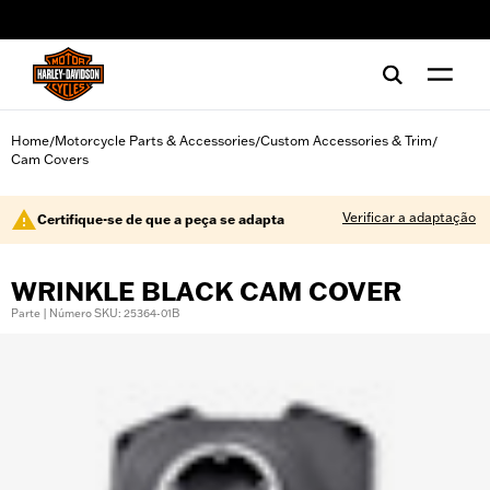
web accessibility
Home
Motorcycle Parts & Accessories
Custom Accessories & Trim
/
/
/
Cam Covers
Verificar a adaptação
Certifique-se de que a peça se adapta
WRINKLE BLACK CAM COVER
Parte | Número SKU: 25364-01B