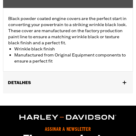
Black powder coated engine covers are the perfect start in
converting your powertrain to a striking wrinkle black look.
These cover are manufactured on the factory production
paint line to ensure a matching wrinkle black or texture
black finish and a perfect fit.
Wrinkle black finish
Manufactured from Original Equipment components to
ensure a perfect fit
DETALHES
Fits '01-'17 Dyna®, Softail®, '01-'16 Touring and Trike models
(except '01 EFI Touring).
Sold In Units:
Each
In the Box:
Cam Cover Only
WARRANTY:
1 year limited warranty – Go to
www.h-
ASSINAR A NEWSLETTER
d.com/warranty
for full details