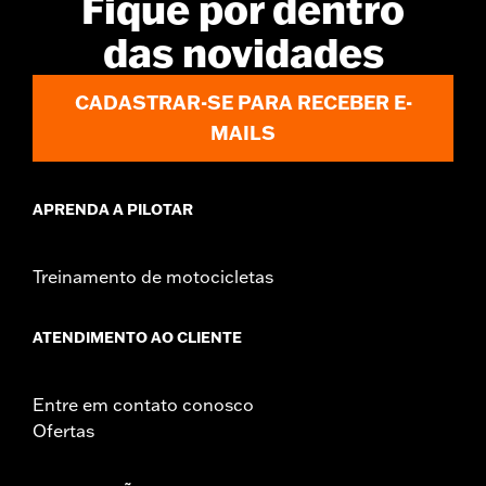
Fique por dentro
NOTES:
Removing and installing engine covers may require
purchase of new gaskets. See dealer for information.
das novidades
CADASTRAR-SE PARA RECEBER E-
MAILS
APRENDA A PILOTAR
Treinamento de motocicletas
ATENDIMENTO AO CLIENTE
Entre em contato conosco
Ofertas