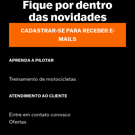
Fique por dentro
WARRANTY:
1 year limited warranty – Go to
www.h-
d.com/warranty
for full details
das novidades
CADASTRAR-SE PARA RECEBER E-
MAILS
APRENDA A PILOTAR
Treinamento de motocicletas
ATENDIMENTO AO CLIENTE
Entre em contato conosco
Ofertas