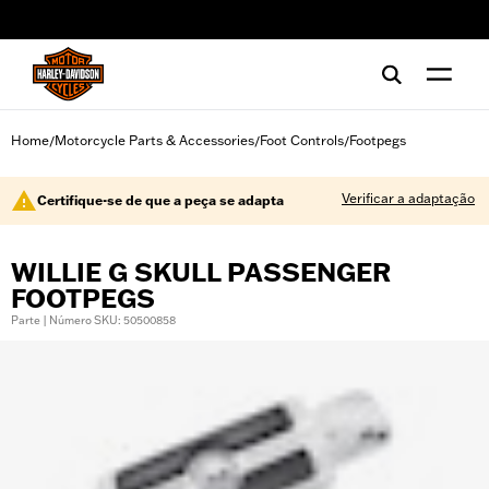
web accessibility
Home
Motorcycle Parts & Accessories
Foot Controls
Footpegs
/
/
/
Verificar a adaptação
Certifique-se de que a peça se adapta
WILLIE G SKULL PASSENGER
FOOTPEGS
Parte | Número SKU: 50500858