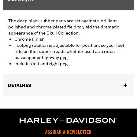
The deep black rubber pads are set against a brilliant
polished and chrome-plated field to yield the dramatic
appearance of the Skull Collection.
Chrome Finish
Footpeg rotation is adjustable for position, so your feet
ride on the rubber treads whether used as a rider,
passenger or highway peg
Includes left and right peg
DETALHES
Fits passenger position on '18-later Softail models. Solo vehicles
require separate purchase of passenger footpeg mounts.
Installation Instructions
Collection:
Willie G. Skull
Sold In Units:
Pair
ASSINAR A NEWSLETTER
In the Box:
Left and right footpeg