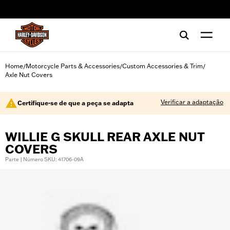
web accessibility
Home
Motorcycle Parts & Accessories
Custom Accessories & Trim
/
/
/
Axle Nut Covers
Verificar a adaptação
Certifique-se de que a peça se adapta
WILLIE G SKULL REAR AXLE NUT
COVERS
Parte | Número SKU: 41706-09A