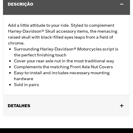
DESCRIÇÃO
Add a little attitude to your ride. Styled to complement
Harley-Davidson® Skull accessory items, the menacing
raised skull with black-filled eyes leaps from a field of
chrome.
Surrounding Harley-Davidson® Motorcycles script is
the perfect finishing touch
Cover your rear axle nut in the most traditional way
Complements the matching Front Axle Nut Covers
Easy-to-install and includes necessary mounting
hardware
Sold in pairs
DETALHES
Fits '08-'17 Dyna and '08-later Softail models (except FXCW,
FXCWC, FXSB, FXSBSE, FXSE, FXST-AUS, '18-later FLFB,
FLFBS, FLSB, FXBR, FXBRS, FXDRS and '25-later FLSTFI).