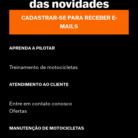
das novidades
In the Box:
Right and left hand grips, installation instructions
WARRANTY:
1 year limited warranty – Go to
www.h-
CADASTRAR-SE PARA RECEBER E-
d.com/warranty
for full details
MAILS
APRENDA A PILOTAR
Treinamento de motocicletas
ATENDIMENTO AO CLIENTE
Entre em contato conosco
Ofertas
MANUTENÇÃO DE MOTOCICLETAS