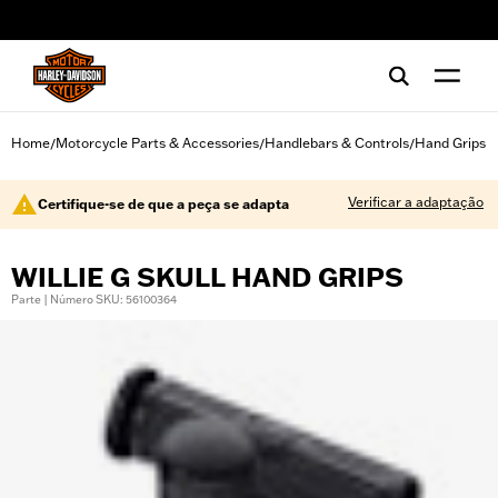
web accessibility
Home
Motorcycle Parts & Accessories
Handlebars & Controls
Hand Grips
/
/
/
Verificar a adaptação
Certifique-se de que a peça se adapta
WILLIE G SKULL HAND GRIPS
Parte | Número SKU: 56100364