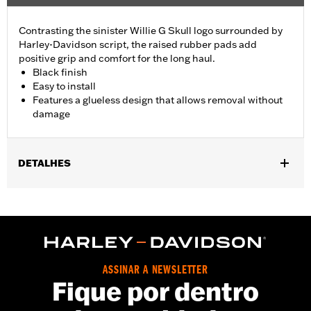
Contrasting the sinister Willie G Skull logo surrounded by
Harley-Davidson script, the raised rubber pads add
positive grip and comfort for the long haul.
Black finish
Easy to install
Features a glueless design that allows removal without
damage
DETALHES
Fits ’02-’17 VRSC, ’96-later XL, ’08-’13 XR, ’96-’17 Dyna (except
FXDLS), ’95-’15 Softail (except FLSTNSE, FLSTSE and FXSBSE
and ’11-’12 FLSTSE) ’96-’07 Touring models.
Installation Instructions
Collection:
Willie G. Skull
ASSINAR A NEWSLETTER
Diameter:
1.5
Fique por dentro
Material Diameter UOM:
Inches
Sold In Units:
Pair