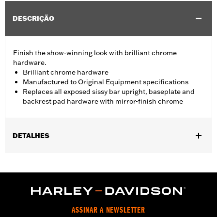
DESCRIÇÃO
Finish the show-winning look with brilliant chrome
hardware.
Brilliant chrome hardware
Manufactured to Original Equipment specifications
Replaces all exposed sissy bar upright, baseplate and
backrest pad hardware with mirror-finish chrome
DETALHES
Fits '02-'11 VRSC™ models (except VRSCF) equipped with a
Fender Base Plate and a Sissy Bar Upright.
Installation Instructions
Sold In Units:
Each
In the Box:
Chrome button head screws
ASSINAR A NEWSLETTER
WARRANTY:
1 year limited warranty – Go to
www.h-