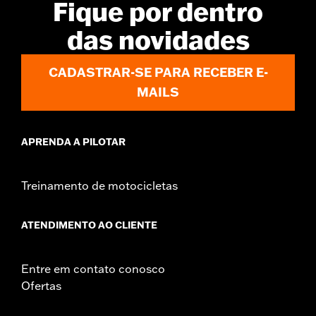
Fique por dentro
d.com/warranty
for full details
das novidades
CADASTRAR-SE PARA RECEBER E-
MAILS
APRENDA A PILOTAR
Treinamento de motocicletas
ATENDIMENTO AO CLIENTE
Entre em contato conosco
Ofertas