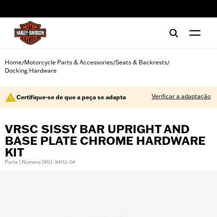
web accessibility
Home
Motorcycle Parts & Accessories
Seats & Backrests
/
/
/
Docking Hardware
Verificar a adaptação
Certifique-se de que a peça se adapta
VRSC SISSY BAR UPRIGHT AND
BASE PLATE CHROME HARDWARE
KIT
Parte | Número SKU: 94112-04