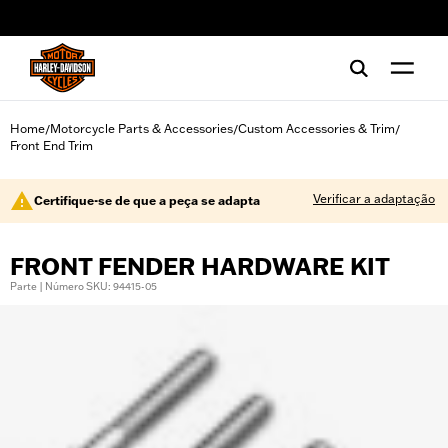
web accessibility
Home
Motorcycle Parts & Accessories
Custom Accessories & Trim
/
/
/
Front End Trim
Verificar a adaptação
Certifique-se de que a peça se adapta
FRONT FENDER HARDWARE KIT
Parte | Número SKU: 94415-05