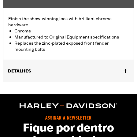
Finish the show-winning look with brilliant chrome
hardware.
Chrome
Manufactured to Original Equipment specifications
Replaces the zinc-plated exposed front fender
mounting bolts
DETALHES
Fits '93-'05 FXDWG and '91-'17 Softail® models (except
Springer™, FXCW, FXCWC, FXSB, FXSBSE, FXSE and FXSTD).
Does not fit with Billet Fork Slider Kit or Inverted Fork Kit.
Installation Instructions
Sold In Units:
Each
ASSINAR A NEWSLETTER
In the Box:
chrome-plated socket head cap screws
Fique por dentro
WARRANTY:
1 year limited warranty – Go to
www.h-
d.com/warranty
for full details