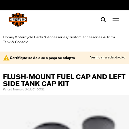
web accessibility
Home
Motorcycle Parts & Accessories
Custom Accessories & Trim
/
/
/
Tank & Console
Verificar a adaptação
Certifique-se de que a peça se adapta
FLUSH-MOUNT FUEL CAP AND LEFT
SIDE TANK CAP KIT
Parte | Número SKU: 61100132