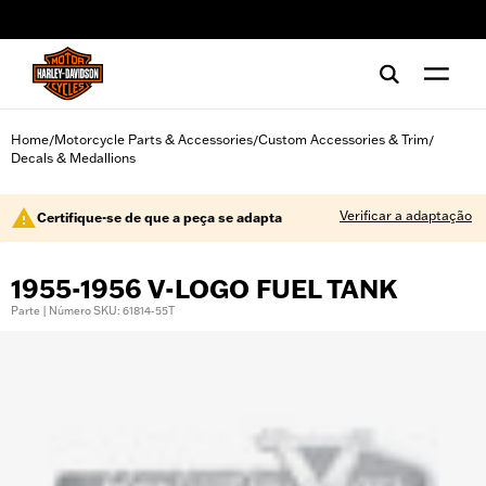
web accessibility
Home
Motorcycle Parts & Accessories
Custom Accessories & Trim
/
/
/
Decals & Medallions
Verificar a adaptação
Certifique-se de que a peça se adapta
1955-1956 V-LOGO FUEL TANK
Parte | Número SKU: 61814-55T