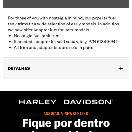
For those of you with nostalgia in mind, our popular fuel
tank trims fit a wide selection of early models. In addition,
we now offer adapter kits for later models.
Nostalgic fuel tank trim
If needed, adapter kit sold separately, P/N 61840-94T
All trim and adapter kits are sold in pairs
DETALHES
Fits '55-'56 FL models.
Sold In Units:
Pair
In the Box:
2 fuel tank nameplates
WARRANTY:
1 year limited warranty – Go to
www.h-
d.com/warranty
for full details
ASSINAR A NEWSLETTER
Fique por dentro