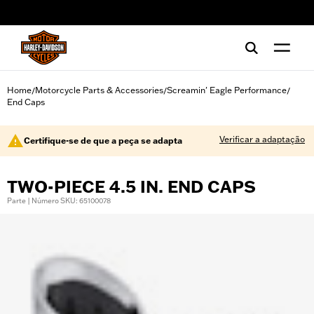
web accessibility
Home
Motorcycle Parts & Accessories
Screamin' Eagle Performance
/
/
/
End Caps
Verificar a adaptação
Certifique-se de que a peça se adapta
TWO-PIECE 4.5 IN. END CAPS
Parte | Número SKU: 65100078