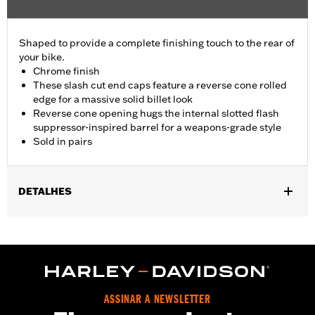
Shaped to provide a complete finishing touch to the rear of
your bike.
Chrome finish
These slash cut end caps feature a reverse cone rolled
edge for a massive solid billet look
Reverse cone opening hugs the internal slotted flash
suppressor-inspired barrel for a weapons-grade style
Sold in pairs
DETALHES
Fits ’17-later Touring models equipped with 4.5" Screamin’
Eagle® Street Cannon mufflers and Screamin' Eagle High-Flow
Exhaust Systems. Does not fit CVO Touring muffler.
Installation Instructions
Diameter:
4.5
ASSINAR A NEWSLETTER
Material Diameter UOM:
Inches