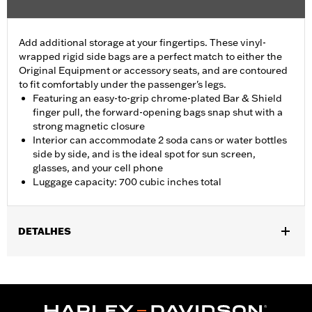
Add additional storage at your fingertips. These vinyl-
wrapped rigid side bags are a perfect match to either the
Original Equipment or accessory seats, and are contoured
to fit comfortably under the passenger's legs.
Featuring an easy-to-grip chrome-plated Bar & Shield
finger pull, the forward-opening bags snap shut with a
strong magnetic closure
Interior can accommodate 2 soda cans or water bottles
side by side, and is the ideal spot for sun screen,
glasses, and your cell phone
Luggage capacity: 700 cubic inches total
DETALHES
Fits '26-later FLHLT, FLHLTSE, '09-later FLHTCUTG and '10-'11
FLHXXX models.
Installation Instructions
Capacity:
700 Cubic inch