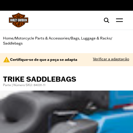
web accessibility
Home
Motorcycle Parts & Accessories
Bags, Luggage & Racks
/
/
/
Saddlebags
Verificar a adaptação
Certifique-se de que a peça se adapta
TRIKE SADDLEBAGS
Parte | Número SKU: 84031-11