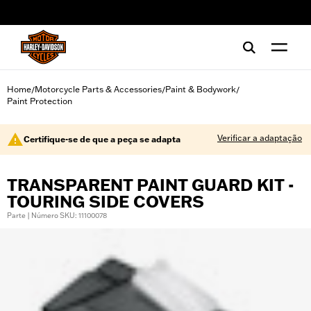
web accessibility
Home
Motorcycle Parts & Accessories
Paint & Bodywork
/
/
/
Paint Protection
Verificar a adaptação
Certifique-se de que a peça se adapta
TRANSPARENT PAINT GUARD KIT -
TOURING SIDE COVERS
Parte | Número SKU: 11100078