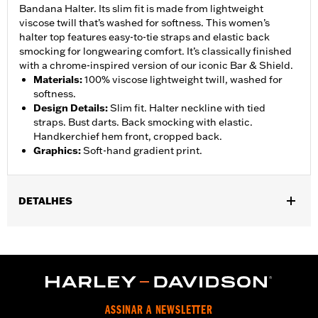
Bandana Halter. Its slim fit is made from lightweight
viscose twill that’s washed for softness. This women’s
halter top features easy-to-tie straps and elastic back
smocking for longwearing comfort. It’s classically finished
with a chrome-inspired version of our iconic Bar & Shield.
Materials
:
100% viscose lightweight twill, washed for
softness.
Design Details
:
Slim fit. Halter neckline with tied
straps. Bust darts. Back smocking with elastic.
Handkerchief hem front, cropped back.
Graphics
:
Soft-hand gradient print.
DETALHES
Gender:
Women
WARRANTY:
90 day limited warranty – Go to
www.h-
d.com/warranty
for full details
Origin:
Imported
ASSINAR A NEWSLETTER