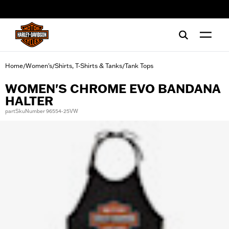
web accessibility
Home
Women's
Shirts, T-Shirts & Tanks
Tank Tops
/
/
/
WOMEN'S CHROME EVO BANDANA
HALTER
partSkuNumber 96554-25VW