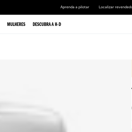
Aprenda a pilotar
Localizar revended
MULHERES
DESCUBRA A H-D