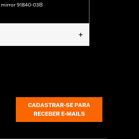
ht mirror 91840-03B
RSCF and '17-'20 XG750A models). '23-
mirrors may provide better field of
CADASTRAR-SE PARA
s concerning every possible mirror
RECEBER E-MAILS
fore operating the motorcycle, check