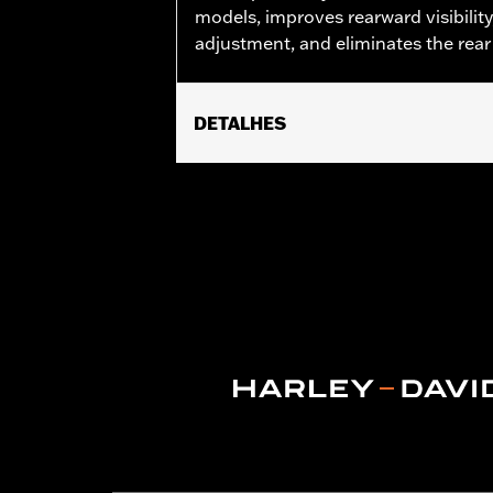
models, improves rearward visibility
adjustment, and eliminates the rear 
DETALHES
Fits '82-later models with mirrors mo
later models require P/N 57300413. '0
view of some models.
Mounting Style:
Handlebar-mount
Side of Bike:
Left
Sold In Units:
Each
In the Box:
Left side mirror and all 
WARRANTY:
1 year limited warranty 
NOTES:
Harley-Davidson Motor Compa
and handlebar combination. Th
to ensure that the mirrors prov