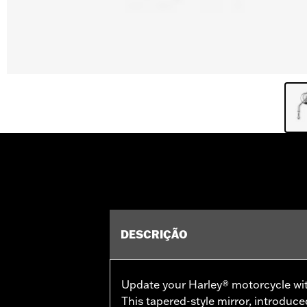
DESCRIÇÃO
Update your Harley® motorcycle with 
This tapered-style mirror, introduc