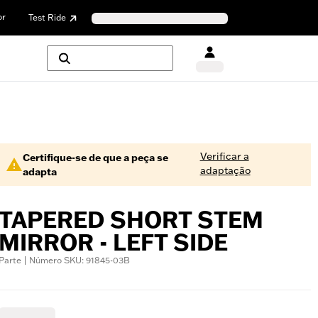
or
Test Ride
Verificar a
Certifique-se de que a peça se
adaptação
adapta
TAPERED SHORT STEM
MIRROR - LEFT SIDE
Parte | Número SKU: 91845-03B