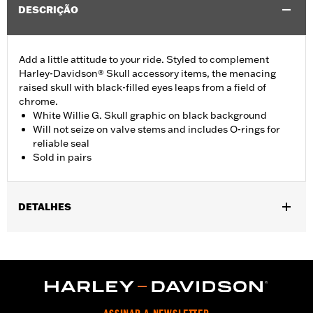
DESCRIÇÃO
Add a little attitude to your ride. Styled to complement
Harley-Davidson® Skull accessory items, the menacing
raised skull with black-filled eyes leaps from a field of
chrome.
White Willie G. Skull graphic on black background
Will not seize on valve stems and includes O-rings for
reliable seal
Sold in pairs
DETALHES
Universal fitment. Also fits suspension air valves.
Sold In Units:
Pair
In the Box:
2 valve stem caps
WARRANTY:
1 year limited warranty – Go to
www.h-
d.com/warranty
for full details