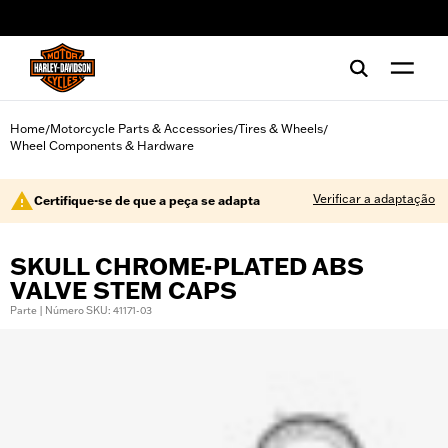
web accessibility
Home
Motorcycle Parts & Accessories
Tires & Wheels
/
/
/
Wheel Components & Hardware
Verificar a adaptação
Certifique-se de que a peça se adapta
SKULL CHROME-PLATED ABS
VALVE STEM CAPS
Parte | Número SKU: 41171-03