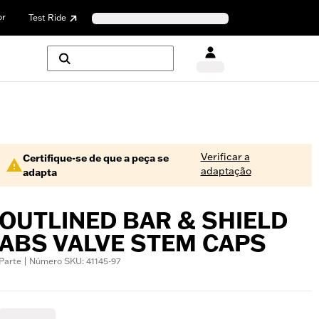
or
Test Ride
Verificar a
Certifique-se de que a peça se
adaptação
adapta
OUTLINED BAR & SHIELD
ABS VALVE STEM CAPS
Parte | Número SKU: 41145-97