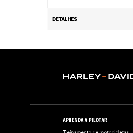
DETALHES
Universal fitment. Also fits suspension
Sold In Units:
Pair
In the Box:
2 abs valve stem caps
WARRANTY:
1 year limited warranty 
APRENDA A PILOTAR
Treinamento de motocicletas