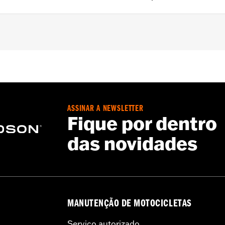
 air valves.
– Go to
www.h-d.com/warranty
for full details
ASSINAR A NEWSLETTER
Fique por dentro
das novidades
MANUTENÇÃO DE MOTOCICLETAS
Serviço autorizado