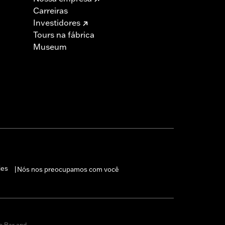
Carreiras
Investidores
Tours na fábrica
Museum
ies
Nós nos preocupamos com você
|
o Bar and