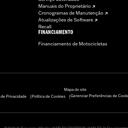
Manuais do Proprietário
Cronogramas de Manutenção
Atualizações de Software
Recall
FINANCIAMENTO
Financiamento de Motocicletas
Mapa do site
Gerenciar Preferências de Cook
a de Privacidade
Política de Cookies
|
|
©2026 H-D ou suas afiliadas. HARLEY-DAVIDSON, HARLEY, H-D e o logotip