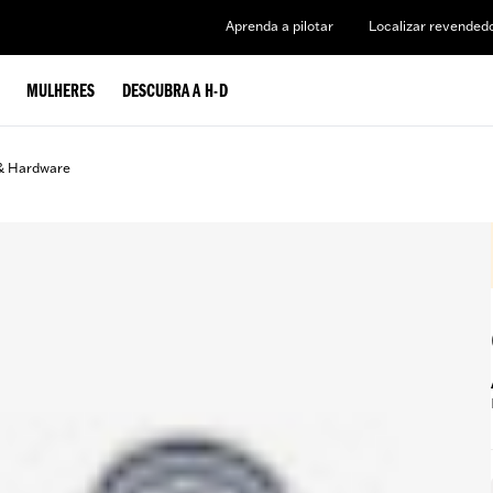
Aprenda a pilotar
Localizar revended
MULHERES
DESCUBRA A H-D
& Hardware