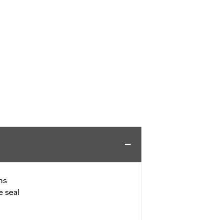
ms
e seal