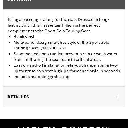
Bring a passenger along for the ride. Dressed in long-
lasting vinyl, this Passenger Pillion is the perfect
complement to the Sport Solo Touring Seat.
Black vinyl
Multi-panel design matches style of the Sport Solo
Touring Seat P/N 52000750
Seam-sealed construction prevents rain or wash water
from infiltrating the seat foam in critical areas
Easy on-and-off installation lets you change from a two-
up tourer to solo seat high-performance style in seconds
Includes matching grab strap
DETALHES
Fits '23-later FLHXSE, FLTRXSE, '24-later FLHX, FLTRX,
FLTRXSTSE, '25-later FLHXU and '26 FLHXL, FLHXLSE,
FLHXSTSE and FLTRXL models equipped with Sport Solo
Touring Seat P/N 52000751 or 52000750 and FLTRXSTSE with