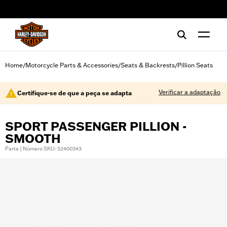
web accessibility
Home
Motorcycle Parts & Accessories
Seats & Backrests
Pillion Seats
/
/
/
Verificar a adaptação
Certifique-se de que a peça se adapta
SPORT PASSENGER PILLION -
SMOOTH
Parte | Número SKU: 52400343