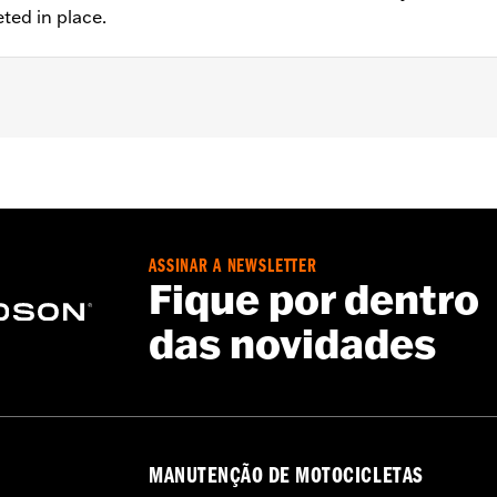
eted in place.
 FXDLS), '15-later Softail® (except FXSE), '08-'25 Touring (
d '25-later FLHXU and FLTRXRRSE) and '09-later Trike mod
 rotor mount.
ASSINAR A NEWSLETTER
Fique por dentro
das novidades
ation hardware
– Go to
www.h-d.com/warranty
for full details
MANUTENÇÃO DE MOTOCICLETAS