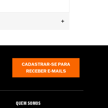
except '23-later FLHXSE, FLTRXSE, '24-
els with Original equipment or
CADASTRAR-SE PARA
RECEBER E-MAILS
QUEM SOMOS