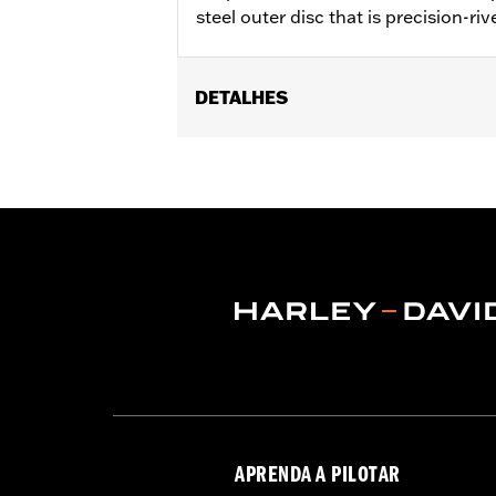
steel outer disc that is precision-riv
DETALHES
Fits '14-'22 XL, '06-'17 Dyna® (except
later FLHX, FLTRX, '24 FLTRXSTSE an
accessory wheel with 3.25" bolt circle
Installation Instructions
Position On Bike:
Front
Side of Bike:
Left or Right
Sold In Units:
Each
Material:
Steel
In the Box:
Rotor and chrome install
WARRANTY:
1 year limited warranty 
APRENDA A PILOTAR