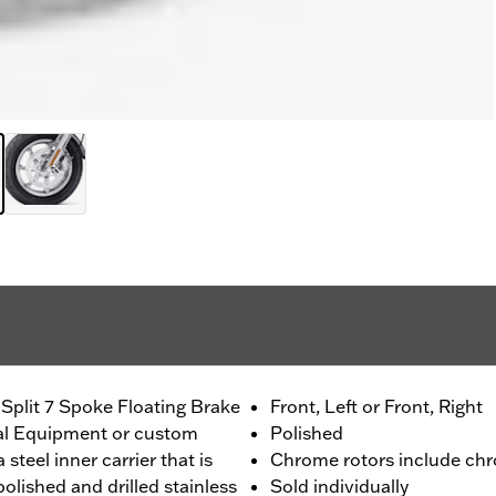
Split 7 Spoke Floating Brake
Front, Left or Front, Right
nal Equipment or custom
Polished
 steel inner carrier that is
Chrome rotors include chr
olished and drilled stainless
Sold individually