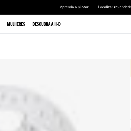
Aprenda a pilotar
Localizar revended
MULHERES
DESCUBRA A H-D