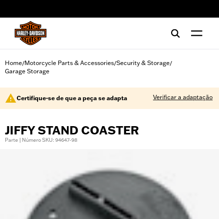
web accessibility
Home
Motorcycle Parts & Accessories
Security & Storage
/
/
/
Garage Storage
Verificar a adaptação
Certifique-se de que a peça se adapta
JIFFY STAND COASTER
Parte | Número SKU: 94647-98