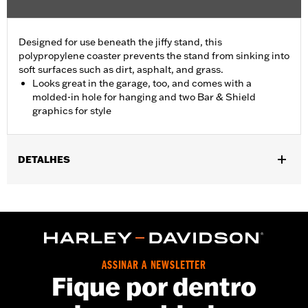
Designed for use beneath the jiffy stand, this
polypropylene coaster prevents the stand from sinking into
soft surfaces such as dirt, asphalt, and grass.
Looks great in the garage, too, and comes with a
molded-in hole for hanging and two Bar & Shield
graphics for style
DETALHES
Fits all motorcycles equipped with a sidestand. Does not fit '25-
later FLTRXRRSE models.
Sold In Units:
Each
In the Box:
Coaster only
WARRANTY:
1 year limited warranty – Go to
www.h-
ASSINAR A NEWSLETTER
d.com/warranty
for full details
Fique por dentro