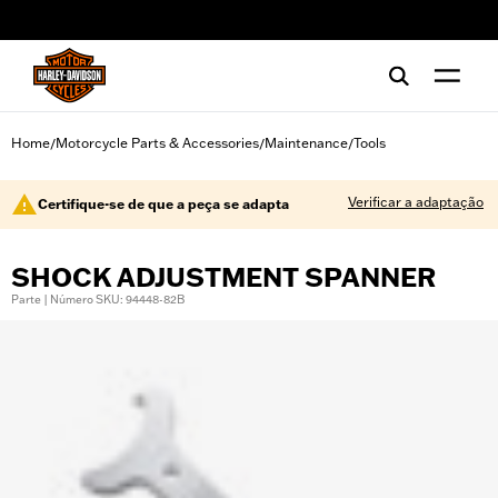
web accessibility
Home
Motorcycle Parts & Accessories
Maintenance
Tools
/
/
/
Verificar a adaptação
Certifique-se de que a peça se adapta
SHOCK ADJUSTMENT SPANNER
Parte | Número SKU: 94448-82B