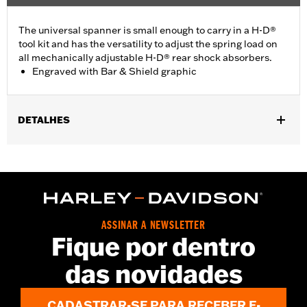
The universal spanner is small enough to carry in a H-D®
tool kit and has the versatility to adjust the spring load on
all mechanically adjustable H-D® rear shock absorbers.
Engraved with Bar & Shield graphic
DETALHES
For use on models with mechanically adjustable H-D® rear
shock absorbers. Does not fit XG500, XG750, XR, '16-later XL, XL
models equipped with Premium Emulsion Shocks P/N
54000076, 54000077 or Dyna® models with Premium Emulsion
Shocks P/N 54000066.
Sold In Units:
Each
ASSINAR A NEWSLETTER
Fique por dentro
In the Box:
Spanner tool only
WARRANTY:
1 year limited warranty – Go to
www.h-
das novidades
d.com/warranty
for full details
CADASTRAR-SE PARA RECEBER E-