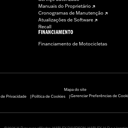
Manuais do Proprietário
Cronogramas de Manutenção
Atualizações de Software
Recall
FINANCIAMENTO
Financiamento de Motocicletas
Mapa do site
Gerenciar Preferências de Cook
a de Privacidade
Política de Cookies
|
|
©2026 H-D ou suas afiliadas. HARLEY-DAVIDSON, HARLEY, H-D e o logotip