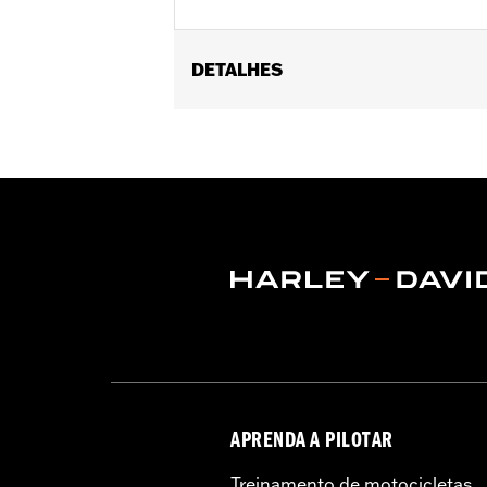
DETALHES
Fits '82-later models with mirrors mo
FLHX, FLTRX, FLTRXSTSE, '23-later F
'17-'20 XG750A, and '09-'17 VRSCF mod
mounted below the handlebar. Long st
Mounting Style:
Handlebar-mount
Side of Bike:
Left and Right
Sold In Units:
Pair
In the Box:
Right and left mirrors an
WARRANTY:
1 year limited warranty 
NOTES:
Harley-Davidson Motor Compan
handlebar combination. Theref
ensure that the mirrors provid
APRENDA A PILOTAR
Treinamento de motocicletas