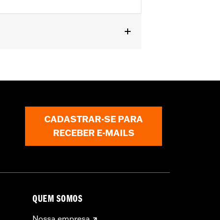
 '25 FLHXU, FLTRXRRSE, '24-later
, FLHRC, FLHRSE, '11-'13 FLHTCUSE,
es not fit XL1200X with mirrors
s.
CADASTRAR-SE PARA
RECEBER E-MAILS
erning every possible mirror and
 operating the motorcycle, check to
QUEM SOMOS
Nossa empresa