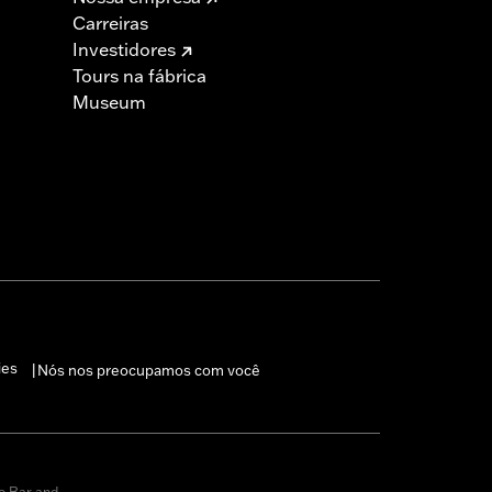
Carreiras
Investidores
Tours na fábrica
Museum
ies
Nós nos preocupamos com você
|
o Bar and