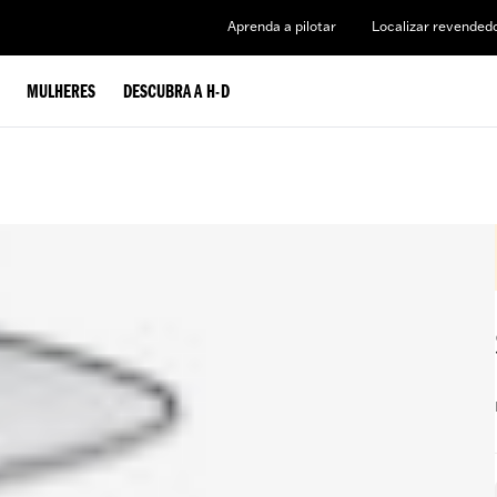
Aprenda a pilotar
Localizar revended
MULHERES
DESCUBRA A H-D