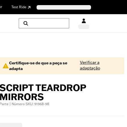
or
Test Ride
Verificar a
Certifique-se de que a peça se
adaptação
adapta
SCRIPT TEARDROP
MIRRORS
Parte | Número SKU: 91968-98