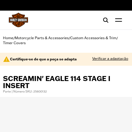
web accessibility
Home
Motorcycle Parts & Accessories
Custom Accessories & Trim
/
/
/
Timer Covers
Verificar a adaptação
Certifique-se de que a peça se adapta
SCREAMIN' EAGLE 114 STAGE I
INSERT
Parte | Número SKU: 25600132