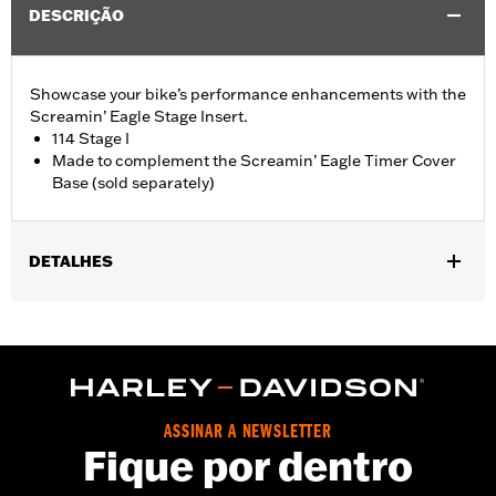
DESCRIÇÃO
Showcase your bike’s performance enhancements with the
Screamin’ Eagle Stage Insert.
114 Stage I
Made to complement the Screamin’ Eagle Timer Cover
Base (sold separately)
DETALHES
Fits '18-later Softail® and '17-later Touring (except '25-later
FLTRXRRSE) and Trike models equipped with Screamin' Eagle
Timer Cover Base P/N 25600117.
Sold Seperately:
Screamin' Eagle Timer Cover Base
Sold In Units:
Each
ASSINAR A NEWSLETTER
In the Box:
Insert
Fique por dentro
WARRANTY:
1 year limited warranty – Go to
www.h-
d.com/warranty
for full details