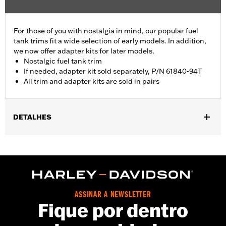
For those of you with nostalgia in mind, our popular fuel
tank trims fit a wide selection of early models. In addition,
we now offer adapter kits for later models.
Nostalgic fuel tank trim
If needed, adapter kit sold separately, P/N 61840-94T
All trim and adapter kits are sold in pairs
DETALHES
Fits '55-'56 FL models.
Sold In Units:
Pair
In the Box:
2 fuel tank nameplates
WARRANTY:
1 year limited warranty – Go to
www.h-
d.com/warranty
for full details
ASSINAR A NEWSLETTER
Fique por dentro