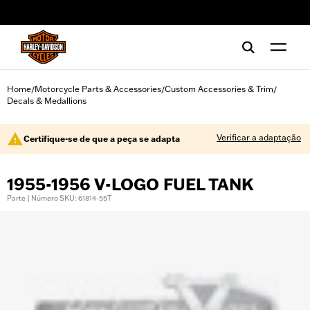
web accessibility
Home
Motorcycle Parts & Accessories
Custom Accessories & Trim
/
/
/
Decals & Medallions
Verificar a adaptação
Certifique-se de que a peça se adapta
1955-1956 V-LOGO FUEL TANK
Parte | Número SKU: 61814-55T