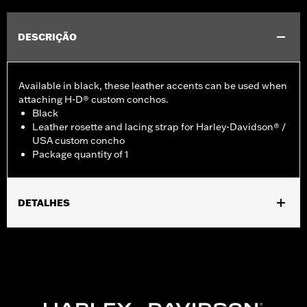
DESCRIÇÃO
Available in black, these leather accents can be used when
attaching H-D® custom conchos.
Black
Leather rosette and lacing strap for Harley-Davidson® /
USA custom concho
Package quantity of 1
DETALHES
Universal fitment.
Installation Instructions
Water Resistant:
No
Sold Seperately:
Conchos
Sold In Units:
Each