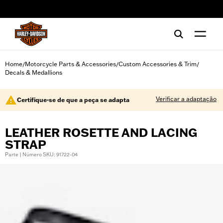
web accessibility
Home
Motorcycle Parts & Accessories
Custom Accessories & Trim
/
/
/
Decals & Medallions
Verificar a adaptação
Certifique-se de que a peça se adapta
LEATHER ROSETTE AND LACING
STRAP
Parte | Número SKU: 91722-04