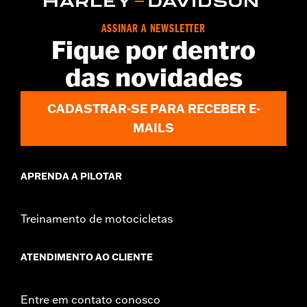
Material:
Leather
In the Box:
1 leather rosette and lacing strap
ASSINAR A NEWSLETTER
Fique por dentro
WARRANTY:
1 year limited warranty – Go to
www.h-
d.com/warranty
for full details
das novidades
CADASTRAR-SE PARA RECEBER E-
MAILS
APRENDA A PILOTAR
Treinamento de motocicletas
ATENDIMENTO AO CLIENTE
Entre em contato conosco