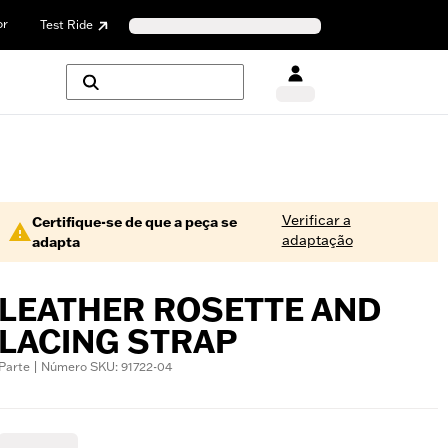
or
Test Ride
Verificar a
Certifique-se de que a peça se
adaptação
adapta
LEATHER ROSETTE AND
LACING STRAP
Parte | Número SKU: 91722-04