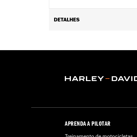
DETALHES
Universal fitment.
Installation Instructions
Water Resistant:
No
Sold Seperately:
Conchos
Sold In Units:
Each
Material:
Leather
In the Box:
1 leather rosette and lacin
WARRANTY:
1 year limited warranty 
APRENDA A PILOTAR
Treinamento de motocicletas