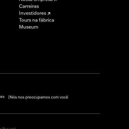
Carreiras
Investidores
Tours na fábrica
Museum
ies
Nós nos preocupamos com você
|
o Bar and