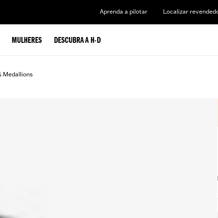
Aprenda a pilotar
Localizar revended
MULHERES
DESCUBRA A H-D
& Medallions