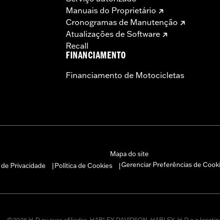
Manuais do Proprietário
Cronogramas de Manutenção
Atualizações de Software
Recall
FINANCIAMENTO
Financiamento de Motocicletas
Mapa do site
Gerenciar Preferências de Cook
a de Privacidade
Política de Cookies
|
|
©2026 H-D ou suas afiliadas. HARLEY-DAVIDSON, HARLEY, H-D e o logotip