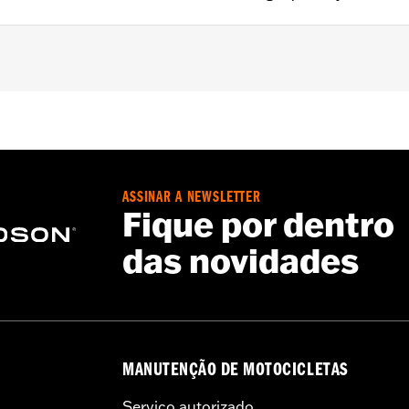
ASSINAR A NEWSLETTER
Fique por dentro
g strap
das novidades
– Go to
www.h-d.com/warranty
for full details
MANUTENÇÃO DE MOTOCICLETAS
Serviço autorizado