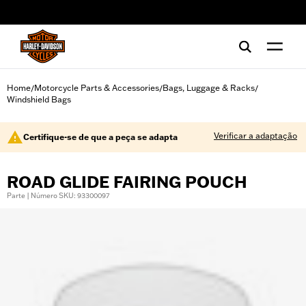
web accessibility
Home
Motorcycle Parts & Accessories
Bags, Luggage & Racks
/
/
/
Windshield Bags
Verificar a adaptação
Certifique-se de que a peça se adapta
ROAD GLIDE FAIRING POUCH
Parte | Número SKU: 93300097