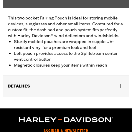
This two pocket Fairing Pouch is ideal for storing mobile
devices, sunglasses and other small items. Contoured for a
custom fit, the dash pad and pouch system fits perfectly
with Harley-Davidson® wind deflectors and windshields.
Sturdy molded pouches are wrapped in supple UV-
resistant vinyl for a premium look and feel
Left pouch provides access to the Splitstream center
vent control button
Magnetic closures keep your items within reach
DETALHES
Fits '15-'24 Road Glide® models. Does not fit with Road Glide®
Low-Profile Windscreen P/N 57400310. CVO Road Glide®
requires installation of windshield. Does not fit '23-later
FLTRXSE, '24-later FLTRX and FLTRXSTSE models.
Installation Instructions
Height:
5.5 Inches
ASSINAR A NEWSLETTER