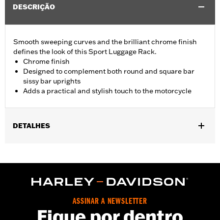
DESCRIÇÃO
Smooth sweeping curves and the brilliant chrome finish
defines the look of this Sport Luggage Rack.
Chrome finish
Designed to complement both round and square bar
sissy bar uprights
Adds a practical and stylish touch to the motorcycle
DETALHES
Fits '04-later XL models (except XL1200CX) equipped with H-D®
Detachables™ Sideplates, '06-'17 Dyna® models (except FXDF,
FXDFSE and '10-'17 FXDWG) equipped with Detachable
Sideplates, '84-'05 Softail® (except FLSTN and FXSTD) and '06-
'17 FLST, FLSTC, FLSTNSE and FLSTSC and '06 FLSTF models
equipped with Detachable Mount Sideplates.
ASSINAR A NEWSLETTER
Installation Instructions
Fique por dentro