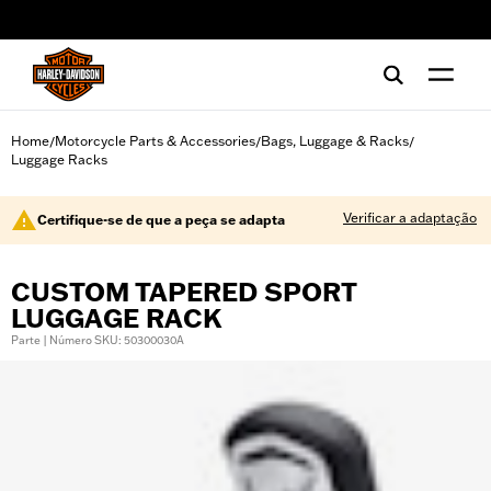
web accessibility
Home
Motorcycle Parts & Accessories
Bags, Luggage & Racks
/
/
/
Luggage Racks
Verificar a adaptação
Certifique-se de que a peça se adapta
CUSTOM TAPERED SPORT
LUGGAGE RACK
Parte | Número SKU: 50300030A