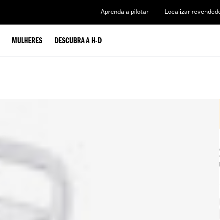
Aprenda a pilotar
Localizar revended
MULHERES
DESCUBRA A H-D