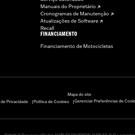
Manuais do Proprietário
Cronogramas de Manutenção
Atualizações de Software
Recall
FINANCIAMENTO
Financiamento de Motocicletas
Mapa do site
Gerenciar Preferências de Cook
a de Privacidade
Política de Cookies
|
|
©2026 H-D ou suas afiliadas. HARLEY-DAVIDSON, HARLEY, H-D e o logotip