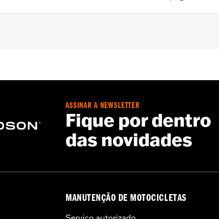
50A). Requires separate purchase of DockiNg Hardware Kit 
e Rack and Backrest Pad
ASSINAR A NEWSLETTER
Fique por dentro
das novidades
rdware
– Go to
www.h-d.com/warranty
for full details
MANUTENÇÃO DE MOTOCICLETAS
Serviço autorizado