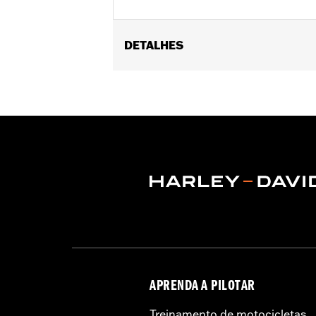
DETALHES
Fits '15-later XG models (except XG7
Installation Instructions
Shape:
Round Bar
Sold Seperately:
Detachable Luggag
Height:
8 Inches
Sold In Units:
Each
Material Height UOM:
Inches
Material:
Steel
In the Box:
Upright and mounting ha
WARRANTY:
1 year limited warranty 
APRENDA A PILOTAR
Treinamento de motocicletas