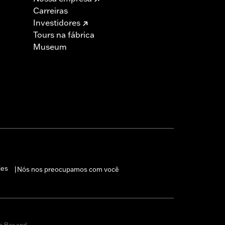
Carreiras
Investidores
Tours na fábrica
Museum
ies
Nós nos preocupamos com você
|
o Bar and