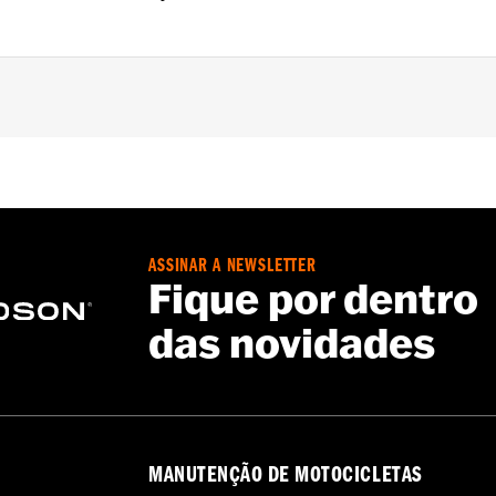
Anti-Scratch Coating
 Go to
www.h-d.com/warranty
for full details
ASSINAR A NEWSLETTER
Fique por dentro
das novidades
MANUTENÇÃO DE MOTOCICLETAS