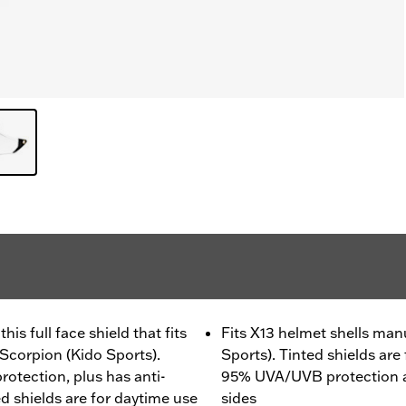
is full face shield that fits
Fits X13 helmet shells ma
Scorpion (Kido Sports).
Sports). Tinted shields are
tection, plus has anti-
95% UVA/UVB protection a
d shields are for daytime use
sides