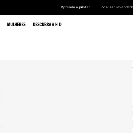
Aprenda a pilotar
Localizar revended
MULHERES
DESCUBRA A H-D