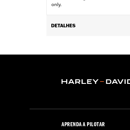
only.
DETALHES
Gender:
Unisex
Functional Features:
UV Protection
,
WARRANTY:
1 year limited warranty -
Origin:
Imported
APRENDA A PILOTAR