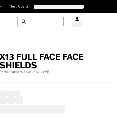
or
Test Ride
X13 FULL FACE FACE
SHIELDS
Parte | Número SKU: 98172-22VR