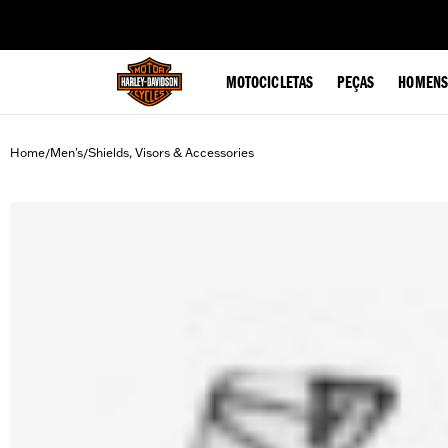
web accessibility
MOTOCICLETAS
PEÇAS
HOMENS
Home
Men's
Shields, Visors & Accessories
/
/