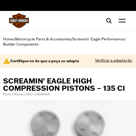
web accessibility
Home
Motorcycle Parts & Accessories
Screamin' Eagle Performance
/
/
/
Builder Components
Verificar a adaptação
Certifique-se de que a peça se adapta
SCREAMIN' EAGLE HIGH
COMPRESSION PISTONS – 135 CI
Parte | Número SKU: 21900164A