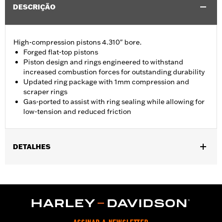
DESCRIÇÃO
High-compression pistons 4.310" bore.
Forged flat-top pistons
Piston design and rings engineered to withstand
increased combustion forces for outstanding durability
Updated ring package with 1mm compression and
scraper rings
Gas-ported to assist with ring sealing while allowing for
low-tension and reduced friction
DETALHES
Replacement pistons for '21-later Milwaukee-Eight Touring
models equipped with 135CI Stage IV Kit or Performance Crate
engine.
Installation Instructions
Dealer Install Recommended:
Yes