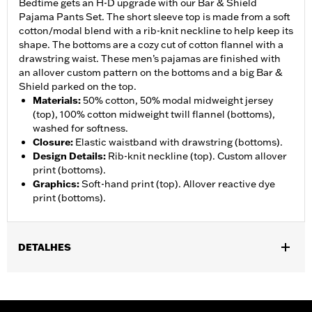
Bedtime gets an H-D upgrade with our Bar & Shield
Pajama Pants Set. The short sleeve top is made from a soft
cotton/modal blend with a rib-knit neckline to help keep its
shape. The bottoms are a cozy cut of cotton flannel with a
drawstring waist. These men’s pajamas are finished with
an allover custom pattern on the bottoms and a big Bar &
Shield parked on the top.
Materials
:
50% cotton, 50% modal midweight jersey
(top), 100% cotton midweight twill flannel (bottoms),
washed for softness.
Closure
:
Elastic waistband with drawstring (bottoms).
Design Details
:
Rib-knit neckline (top). Custom allover
print (bottoms).
Graphics
:
Soft-hand print (top). Allover reactive dye
print (bottoms).
DETALHES
Gender:
Men
WARRANTY:
90 day limited warranty – Go to
www.h-