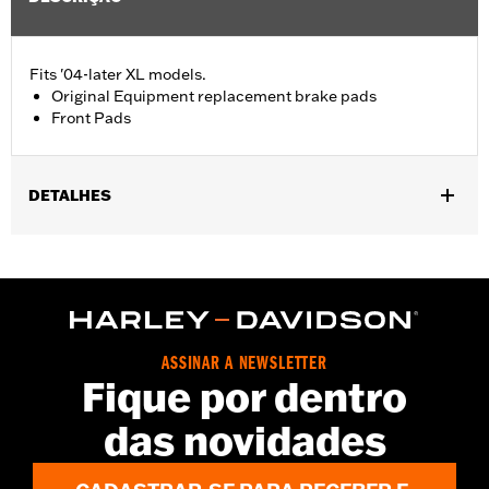
Fits '04-later XL models.
Original Equipment replacement brake pads
Front Pads
DETALHES
Fits '04-'13 XL models.
Installation Instructions
Position On Bike:
Front
Sold In Units:
Pair
In the Box:
One set of brake pads
ASSINAR A NEWSLETTER
Fique por dentro
das novidades