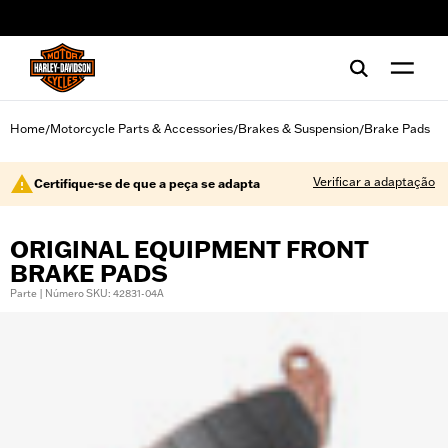
web accessibility
Home
Motorcycle Parts & Accessories
Brakes & Suspension
Brake Pads
/
/
/
Verificar a adaptação
Certifique-se de que a peça se adapta
ORIGINAL EQUIPMENT FRONT
BRAKE PADS
Parte | Número SKU: 42831-04A